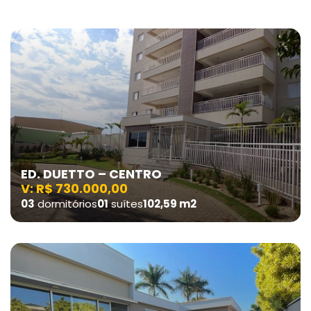
ED. DUETTO – CENTRO
V: R$ 730.000,00
03
dormitórios
01
suítes
102,59 m2