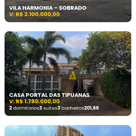
VILA HARMONIA – SOBRADO
V: R$ 2.100.000,00
CASA PORTAL DAS TIPUANAS
V: R$ 1.780.000,00
2
dormitórios
3
suítes
3
banheiros
201,66