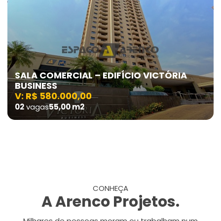
SALA COMERCIAL – EDIFÍCIO VICTÓRIA
BUSINESS
V: R$ 580.000,00
02
vagas
55,00 m2
CONHEÇA
A Arenco Projetos.
Milhares de pessoas moram ou trabalham num