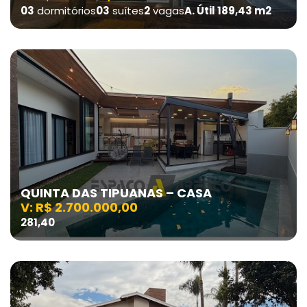
03
dormitórios
03
suítes
2
vagas
A. Útil 189,43 m2
QUINTA DAS TIPUANAS – CASA
V: R$ 2.700.000,00
281,40