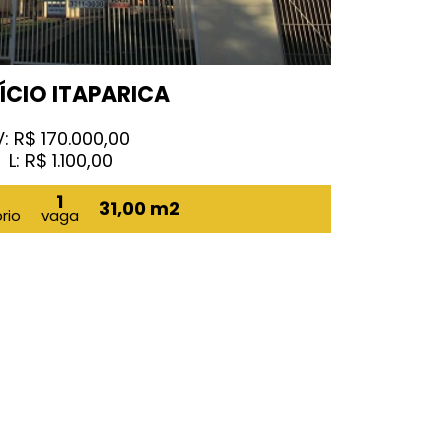
FÍCIO ITAPARICA
V: R$ 170.000,00
L: R$ 1.100,00
1
31,00 m2
rio
vaga