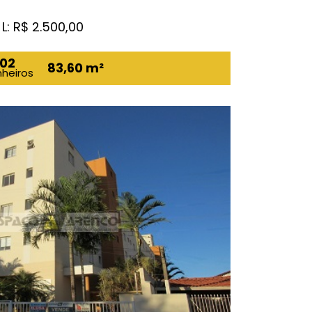
L: R$ 2.500,00
02
83,60 m²
heiros