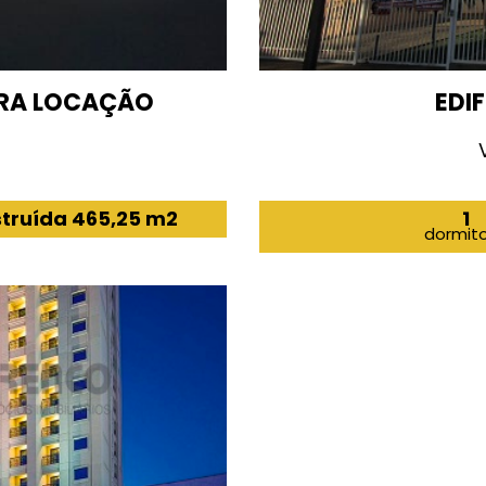
ARA LOCAÇÃO
EDI
struída 465,25 m2
1
dormito