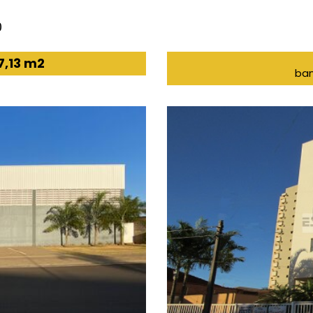
0
7,13 m2
ban