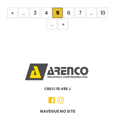
«
...
3
4
5
6
7
...
10
...
»
CRECI 19.496 J
NAVEGUE NO SITE